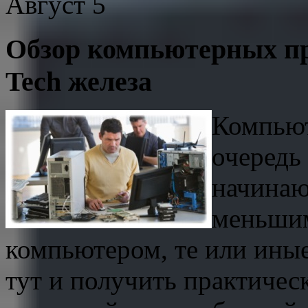
Август
5
Обзор компьютерных пр
Tech железа
Компьют
очередь
начинаю
меньшим
компьютером, те или ины
тут и получить практичес