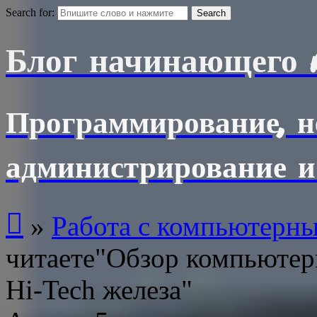
Search for:
Блог начинающего 
Программирование, н
администрирование и

»
Работа с компьютерн
читаете"Обзор компьютер
Hi-Tech железа"