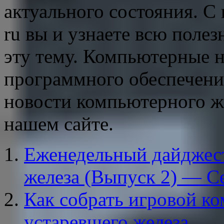
актуального состояния. С 
ru вы и узнаете всю пол
эту тему. Компьютерные н
программного обеспечения
новости компьютерного же
нашем сайте.
Еженедельный дайджес
железа (Выпуск 2) — C
Как собрать игровой к
устаревшего железа