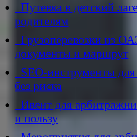
Путевка в детский лаге
родителям
Грузоперевозки из ОАЭ
документы и маршрут
SEO-инструменты для af
без риска
Ивент для арбитражник
и пользу
Мероприятия для арби