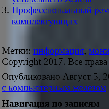
Профессиональный ремо
комплектующих
Метки:
информация
,
мони
Copyright 2017. Все прав
Опубликовано Август 5, 2
с компьютерным железом
Навигация по записям