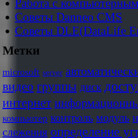
Работа с компьютерным
Советы Danneo CMS
Советы DLE(DataLife E
Метки
автоматическ
microsoft
server
досту
видео
группы
диск
интернет
информационны
контроль
модуль
н
компьютер
определение уг
слежения