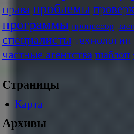
проблемы
права
проверк
программы
процессор
рас
специалисты
технологии
частные агентства
шаблон
Страницы
Карта
Архивы