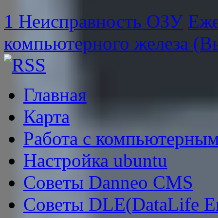
1 Неисправность ОЗУ
Еже
компьютерного железа (В
Главная
Карта
Работа с компьютерным
Настройка ubuntu
Советы Danneo CMS
Советы DLE(DataLife E