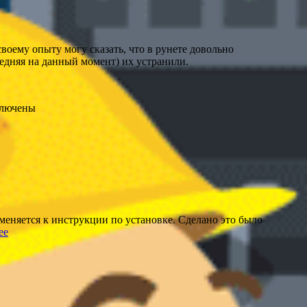
ему опыту могу сказать, что в рунете довольно
ледняя на данный момент) их устранили.
лючены
еняется к инструкции по установке. Сделано это было
ее