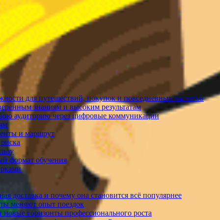
жности для путешествий, покупок и повседневных расчетов
уверенным знаниям и высоким результатам
 свою аудиторию через цифровые коммуникации
лям
менты и маршрут
 риска
льзу
ый формат обучения
орками
ая доставка и почему она становится всё популярнее
рты меняют опыт поездок
т новые горизонты профессионального роста