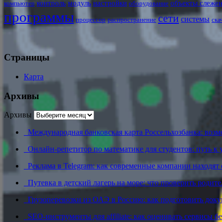
контроль
модуль
настройки
объекты слеже
компьютер
оборудование
программы
сети
системы
процессор
распространение
ска
Страницы
Карта
Архивы
Архивы
Международная банковская карта Россельхозбанка: возм
Онлайн-репетитор по математике для студентов: путь к
Реклама в Telegram: как современные компании находя
Путевка в детский лагерь на море: что проверить родит
Грузоперевозки из ОАЭ в Россию: как подготовить док
SEO-инструменты для affiliate: как оценивать сервисы бе