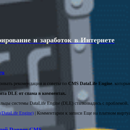
ирование и заработок в Интернете
ru
тривать рекомендации и советы по
CMS DataLife Engine
. которы
ита DLE от спама в комментах.
ельцы системы DataLife Engine (DLE) сталкивадись с проблемой,
DataLife Engine)
|
Комментарии
к записи Еще на платном виртуал
стей Danneo CMS