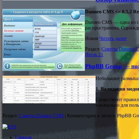
Danneo CMS <= 0.5.2 Re
Danneo CMS — одна из с
распространена. Однажды
Новая
Читать далее
Раздел:
Советы Danneo 
Июль
21
PhpBB Group — под
Небольшие размышле
1. Валидация модо
Существуют правила
изначально для пол
Раздел:
Советы Danneo CMS
|
Комментарии
к записи PhpBB Gro
Главная