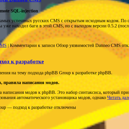
mote SQL-injection
амых успешных русских CMS с открытым исходным кодом. По сво
 уже находил баги в этой CMS, но с выходом версии 0.5.2 (пос
CMS
|
Комментарии
к записи Обзор уязвимостей Danneo CMS
отк
ход к разработке
ния на тему подхода phpBB Group к разработке phpBB.
в, правила написания модов.
 написания модов к phpBB. Это набор синтаксиса, который прим
ьзования автоматического установщика модов, однако
Читать дал
up — подход к разработке
отключены