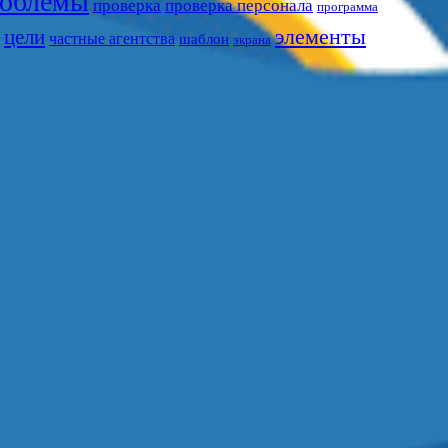
облемы
проверка
проверка персонала
программа
цели
элементы
частные агентства
шаблон
экрана