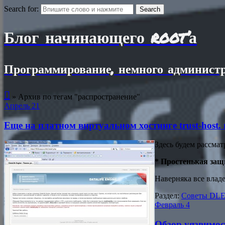
Search for:
Блог начинающего root’а
Программирование, немного администр

»
Архив по тегам "распространение"
Апрель
21
Еще на платном виртуальном хостинге trust-host. 
Здесь будем рассма
*
Простенькая защ
Наверняка все влад
Раздел:
Советы DLE(
Февраль
4
Обзор уязвимо