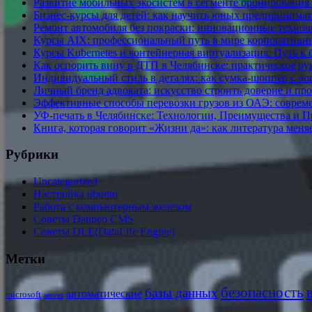
Развитие мобильных экосистем в сегменте бронирования
Бизнес-курсы для детей: как научить юных предпринима
Ремонт автомобиля без покраски: инновационные техно
Курсы AIX: профессиональный путь в мире корпоратив
Курсы Kubernetes и контейнерная виртуализация: Путь к
Как оспорить вину в ДТП в Челябинске: практическое ру
Индивидуальный стиль в деталях: как сумка-шоппер с ло
Личный бренд адвоката: искусство строить доверие и пр
Эффективные способы перевозки грузов из ОАЭ: соврем
УФ-печать в Челябинске: Технологии, Преимущества и 
Книга, которая говорит «Жизни да»: как литература меня
Рубрики
Uncategorized
Настройка ubuntu
Работа с компьютерным железом
Советы Danneo CMS
Советы DLE(DataLife Engine)
Метки
безопасность
базы данных
автоматические
microsoft
server