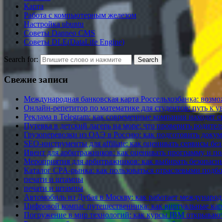
Карта
Работа с компьютерным железом
Настройка ubuntu
Советы Danneo CMS
Советы DLE(DataLife Engine)
Search for:
Свежие записи
Международная банковская карта Россельхозбанка: возмо
Онлайн-репетитор по математике для студентов: путь к 
Реклама в Telegram: как современные компании находят
Путевка в детский лагерь на море: что проверить родите
Грузоперевозки из ОАЭ в Россию: как подготовить доку
SEO-инструменты для affiliate: как оценивать сервисы без
Ивент для арбитражников: как оценивать программу и по
Мероприятия для арбитражников: как выбирать безопасн
Каталог CPA-рынка: как пользоваться отраслевыми подб
печати и штампы
печати и штампы
Автомобиль из Дубая в Москву: как работает международн
Цифровой компас путешественника: как виртуальные ка
Погружение в мир технологий: как курсы IBM открываю