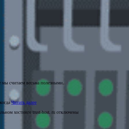
е мы считаем весьма полезными.
 когда
Читать далее
ьном хостинге trust-host. ru
отключены