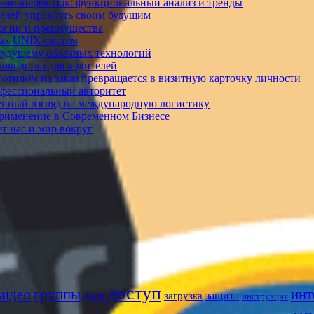
 авиаперевозок: функциональный анализ и тренды
телей управлять своим будущим
логии и преимущества
ных UNIX-систем
 будущему облачных технологий
ководство для водителей
готипом на заказ превращается в визитную карточку личности
офессиональный авторитет
енный взгляд на международную логистику
Применение в Современном Бизнесе
ет нас и мир вокруг
доступ
видео
группы
инт
защита
диск
загрузка
инструкция