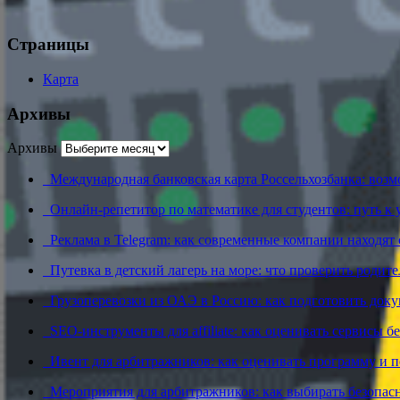
Страницы
Карта
Архивы
Архивы
Международная банковская карта Россельхозбанка: возм
Онлайн-репетитор по математике для студентов: путь к
Реклама в Telegram: как современные компании находя
Путевка в детский лагерь на море: что проверить родит
Грузоперевозки из ОАЭ в Россию: как подготовить док
SEO-инструменты для affiliate: как оценивать сервисы бе
Ивент для арбитражников: как оценивать программу и п
Мероприятия для арбитражников: как выбирать безопас