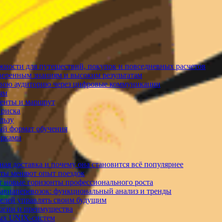
жности для путешествий, покупок и повседневных расчетов
уверенным знаниям и высоким результатам
 свою аудиторию через цифровые коммуникации
лям
менты и маршрут
 риска
льзу
ый формат обучения
орками
ая доставка и почему она становится всё популярнее
рты меняют опыт поездок
т новые горизонты профессионального роста
 авиаперевозок: функциональный анализ и тренды
телей управлять своим будущим
логии и преимущества
ных UNIX-систем