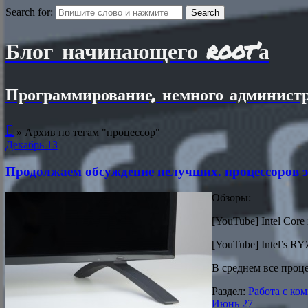
Search for:
Блог начинающего root’а
Программирование, немного администр

»
Архив по тегам "процессор"
Декабрь
13
Продолжаем обсуждение нелучших. процессоров э
Обзоры:
[YouTube] Intel Cor
[YouTube] Intel’s
В среднем все проц
Раздел:
Работа с ко
Июнь
27