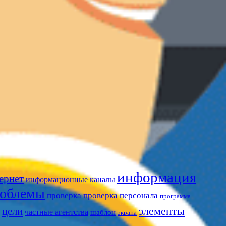
информация
ернет
информационные каналы
облемы
проверка
проверка персонала
программа
цели
элементы
частные агентства
шаблон
экрана