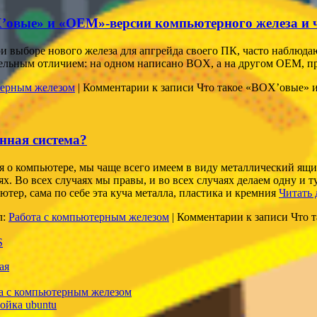
’овые» и «OEM»-версии компьютерного железа и 
и выборе нового железа для апгрейда своего ПК, часто наблюдаю
тельным отличием: на одном написано BOX, а на другом OEM, п
терным железом
|
Комментарии
к записи Что такое «BOX’овые» 
нная система?
я о компьютере, мы чаще всего имеем в виду металлический ящ
ях. Во всех случаях мы правы, и во всех случаях делаем одну 
ютер, сама по себе эта куча металла, пластика и кремния
Читать 
л:
Работа с компьютерным железом
|
Комментарии
к записи Что 
ая
а с компьютерным железом
ойка ubuntu