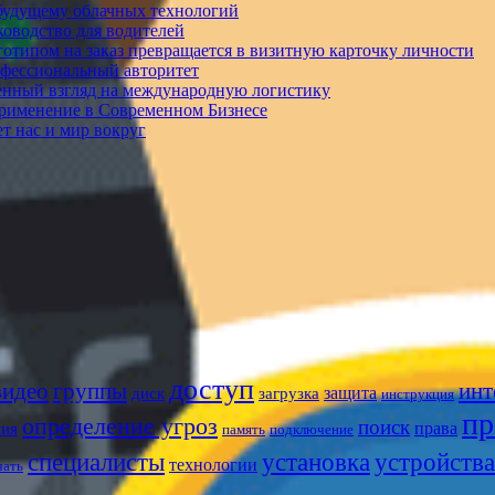
 будущему облачных технологий
ководство для водителей
готипом на заказ превращается в визитную карточку личности
офессиональный авторитет
енный взгляд на международную логистику
Применение в Современном Бизнесе
ет нас и мир вокруг
доступ
видео
группы
инт
защита
диск
загрузка
инструкция
пр
определение угроз
поиск
права
ния
память
подключение
установка
специалисты
устройства
технологии
чать