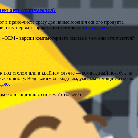
чем они отличаются?
т в прайс-листе сразу два наименования одного продукта,
ри этом первый вариант по стоимости
Читать далее
и «OEM»-версии компьютерного железа и чем они отличаются?
ик под столом или в крайнем случае — компактный ноутбук на
и ту же ошибку. Ведь каким бы модным, умелым и мощным не был
далее
такое операционная система?
отключены