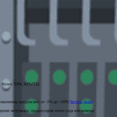
K и Ryzen 7[РАСКРЫТЬ]
 поколения, предлагают от -5% до +20%
Читать далее
ение нелучших. процессоров этого года
отключены