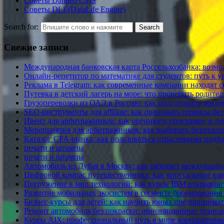
Советы Danneo CMS
Советы DLE(DataLife Engine)
Search for:
Свежие записи
Международная банковская карта Россельхозбанка: возмо
Онлайн-репетитор по математике для студентов: путь к 
Реклама в Telegram: как современные компании находят
Путевка в детский лагерь на море: что проверить родите
Грузоперевозки из ОАЭ в Россию: как подготовить доку
SEO-инструменты для affiliate: как оценивать сервисы без
Ивент для арбитражников: как оценивать программу и по
Мероприятия для арбитражников: как выбирать безопасн
Каталог CPA-рынка: как пользоваться отраслевыми подб
печати и штампы
печати и штампы
Автомобиль из Дубая в Москву: как работает международн
Цифровой компас путешественника: как виртуальные ка
Погружение в мир технологий: как курсы IBM открываю
Развитие мобильных экосистем в сегменте бронирования
Бизнес-курсы для детей: как научить юных предпринима
Ремонт автомобиля без покраски: инновационные техно
Курсы AIX: профессиональный путь в мире корпоратив