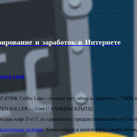
ирование и заработок в Интернете
того года
e i7-8700K Coffee Lake – полный тест, обзор и сравнение с 7700
 RYZEN-KILLER — Core i7 8700K[РАСКРЫТЬ]
ессоры кофе i5 и i7, по сравнению с предшественниками из 7-го
мпьютерным железом
|
Комментарии
к записи Продолжаем обсужд