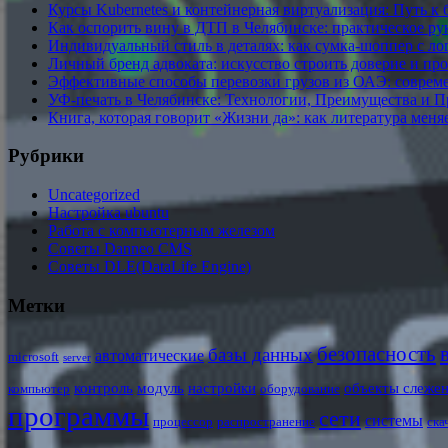
Курсы Kubernetes и контейнерная виртуализация: Путь к
Как оспорить вину в ДТП в Челябинске: практическое ру
Индивидуальный стиль в деталях: как сумка-шоппер с ло
Личный бренд адвоката: искусство строить доверие и пр
Эффективные способы перевозки грузов из ОАЭ: соврем
УФ-печать в Челябинске: Технологии, Преимущества и 
Книга, которая говорит «Жизни да»: как литература меня
Рубрики
Uncategorized
Настройка ubuntu
Работа с компьютерным железом
Советы Danneo CMS
Советы DLE(DataLife Engine)
Метки
безопасность
базы данных
автоматические
microsoft
server
контроль
модуль
настройки
объекты слеже
компьютер
оборудование
программы
сети
системы
процессор
распространение
ска