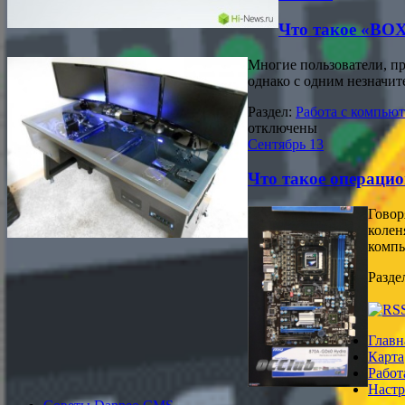
Что такое «BOX
Многие пользователи, пр
однако с одним незначи
Раздел:
Работа с компью
отключены
Сентябрь
13
Что такое операцио
Говор
колен
компь
Разде
Главн
Карта
Работ
Настр