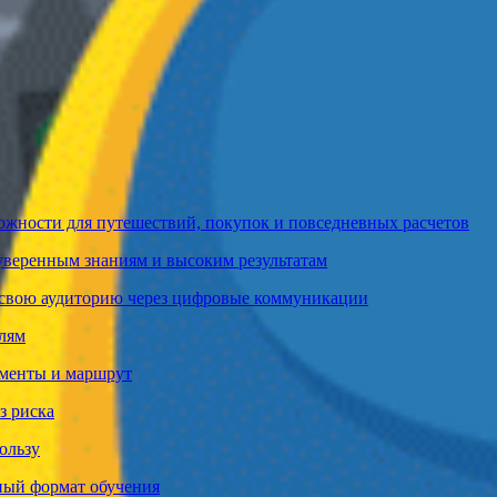
ожности для путешествий, покупок и повседневных расчетов
 уверенным знаниям и высоким результатам
т свою аудиторию через цифровые коммуникации
елям
ументы и маршрут
з риска
ользу
ный формат обучения