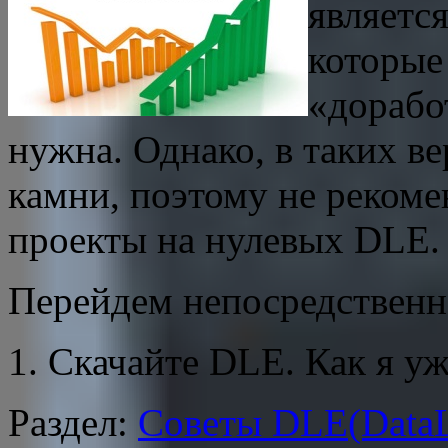
является
которые
«дорабо
нужна. Однако, в таких в
камни, поэтому не рекоме
проекты на нулевых DLE.
Перейдем непосредственн
1. Скачайте DLE. Как я у
Раздел:
Советы DLE(DataL