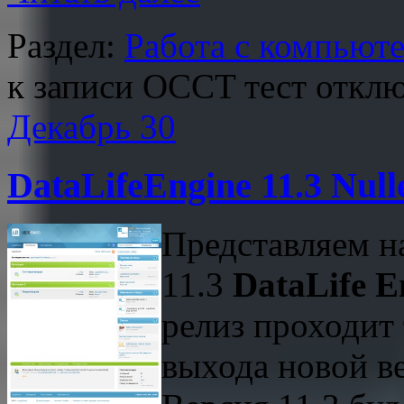
Раздел:
Работа с компьют
к записи OCCT тест
откл
Декабрь
30
DataLifeEngine 11.3 Nu
Представляем на
11.3
DataLife En
релиз проходит 
выхода новой в