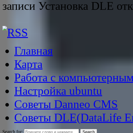
записи Установка DLE
от
Главная
Карта
Работа с компьютерным
Настройка ubuntu
Советы Danneo CMS
Советы DLE(DataLife E
Search for: