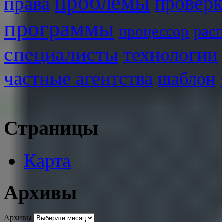
проблемы
права
проверк
программы
процессор
рас
специалисты
технологии
частные агентства
шаблон
Страницы
Карта
Архивы
Архивы