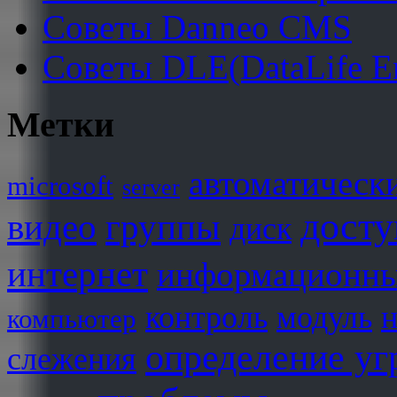
Советы Danneo CMS
Советы DLE(DataLife E
Метки
автоматическ
microsoft
server
досту
видео
группы
диск
интернет
информационны
контроль
модуль
н
компьютер
определение уг
слежения