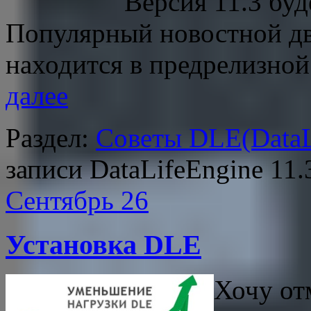
Версия 11.3 буд
Популярный новостной дв
находится в предрелизной
далее
Раздел:
Советы DLE(DataL
записи DataLifeEngine 11
Сентябрь
26
Установка DLE
Хочу от