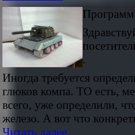
Программа
Здравству
посетители
.
Иногда требуется опреде
глюков компа. ТО есть, м
всего, уже определили, ч
железо. А вот что конкрет
Читать далее