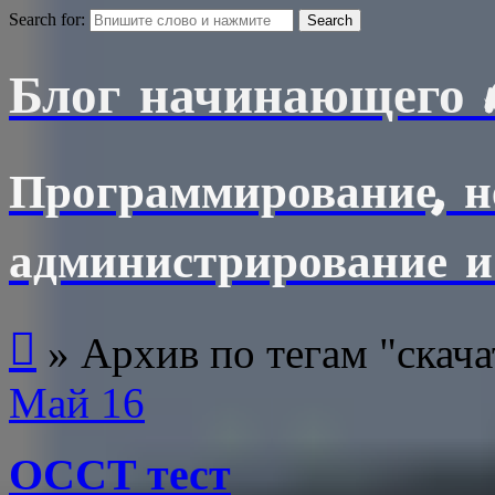
Search for:
Блог начинающего 
Программирование, н
администрирование и

»
Архив по тегам "скача
Май
16
OCCT тест