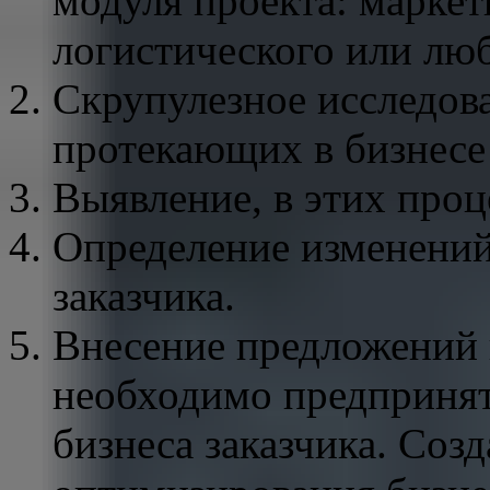
модуля проекта: маркет
логистического или люб
Скрупулезное исследова
протекающих в бизнесе
Выявление, в этих проц
Определение изменений
заказчика.
Внесение предложений 
необходимо предпринят
бизнеса заказчика. Соз