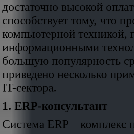
достаточно высокой оплат
способствует тому, что пр
компьютерной техникой, 
информационными технол
большую популярность с
приведено несколько при
IT-сектора.
1. ERP-консультант
Система ERP – комплекс 