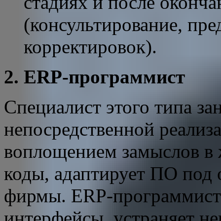
стадиях и после оконча
(консультирование, пре
корректировок).
2. ERP-программист
Специалист этого типа за
непосредственной реализ
воплощением замыслов в
коды, адаптирует ПО под
фирмы. ERP-программист 
интерфейсы, устраняет не