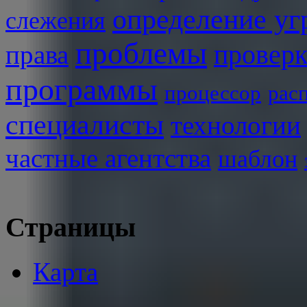
определение уг
слежения
проблемы
права
проверк
программы
процессор
рас
специалисты
технологии
частные агентства
шаблон
Страницы
Карта