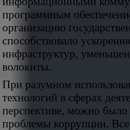
информационными коммун
программным обеспечени
организацию государстве
способствовало ускорени
инфраструктур, уменьше
волокиты.
При разумном использов
технологий в сферах деяте
перспективе, можно было
проблемы коррупции. Все 