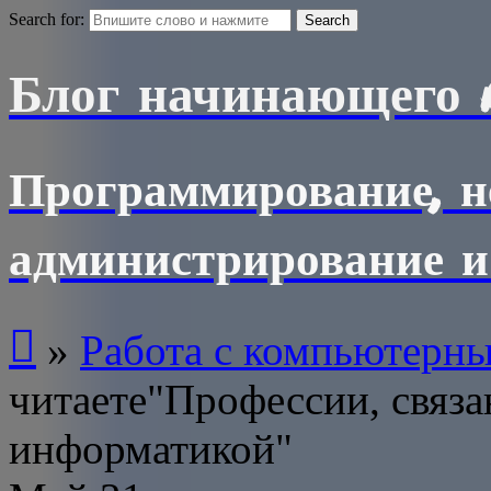
Search for:
Блог начинающего 
Программирование, н
администрирование и

»
Работа с компьютерн
читаете"Профессии, связ
информатикой"