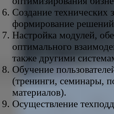
оптимизирования бизне
Создание технических з
формирование решений
Настройка модулей, обе
оптимального взаимоде
также другими система
Обучение пользователе
(тренинги, семинары, п
материалов).
Осуществление техпод