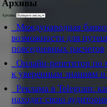
Архивы
Архивы
Международная банковс
возможности для путеш
повседневных расчетов
Онлайн-репетитор по м
к уверенным знаниям и
Реклама в Telegram: к
находят свою аудитори