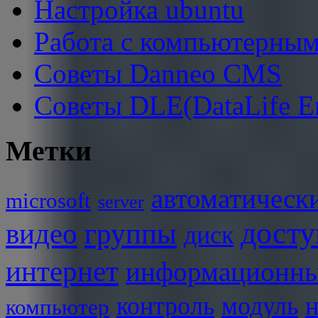
Настройка ubuntu
Работа с компьютерным
Советы Danneo CMS
Советы DLE(DataLife E
Метки
автоматическ
microsoft
server
досту
видео
группы
диск
интернет
информационны
контроль
модуль
н
компьютер