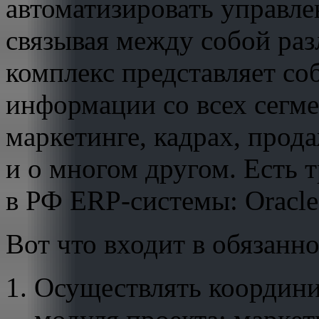
автоматизировать управле
связывая между собой раз
комплекс представляет с
информации со всех сегме
маркетинге, кадрах, прод
и о многом другом. Есть 
в РФ ERP-системы: Oracle,
Вот что входит в обязанн
Осуществлять координи