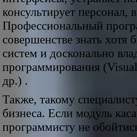
консультирует персонал, 
Профессиональный прогр
совершенстве знать хотя 
систем и досконально вл
программирования (Visual 
др.) .
Также, такому специалис
бизнеса. Если модуль каса
программисту не обойтись