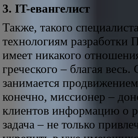
3. IT-евангелист
Также, такого специалист
технологиям разработки П
имеет никакого отношения,
греческого – благая весь.
занимается продвижением 
конечно, миссионер – до
клиентов информацию о р
задача – не только привле