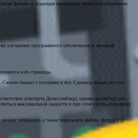
ческим файлом и задающая прозрачные области изображения.
кже улучшение программного обеспечения (в меньшей
 элемента web-страницы.
. Сжатие бывает с потерями и без. Сжимать можно все что
ветствие (смотреть Дизассемблер), однако ассемблер уже
обиться максимальной скорости и при этом учесть специфику
налог пейджера), а также пересылать файлы, фото и т. д.