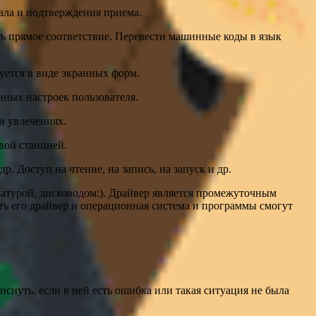
ала и подтверждения приема.
ь прямое соответствие. Перевести машинные коды в язык
уется в виде экранных форм.
нных настроек пользователя.
и увлечениях.
вой станцией.
р. Доступ на чтение, на запись, на запуск и др.
турой, дисководом:). Драйвер является промежуточным
ть его драйвер и операционная система и программы смогут
снуть, если в ней есть ошибка или такая ситуация не была