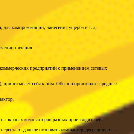
для компрометации, нанесения ущерба и т. д.
ючении питания.
г коммерческих предприятий с применением сетевых
), приписывает себя к ним. Обычно производит вредные
дактор.
на экранах компьютеров разных производителей.
 перестают дальше познавать компьютер, деградируют в