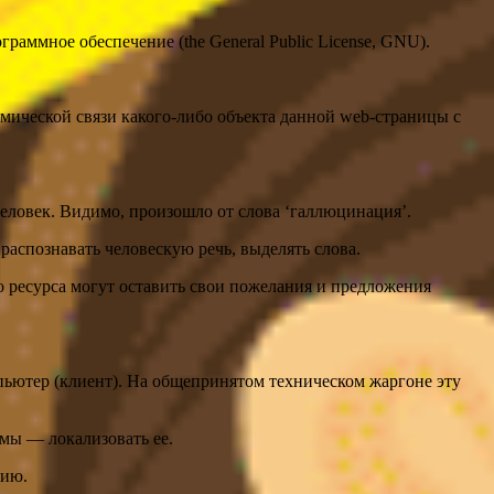
раммное обеспечение (the General Public License, GNU).
мической связи какого-либо объекта данной web-страницы с
ловек. Видимо, произошло от слова ‘галлюцинация’.
аспознавать человескую речь, выделять слова.
 ресурса могут оставить свои пожелания и предложения
пьютер (клиент). На общепринятом техническом жаргоне эту
мы — локализовать ее.
цию.