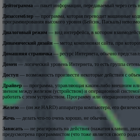
Дейтограмма
— пакет информации, передаваемый через сеть н
Дизассемблер
— программа, которая переводит машинные коды 
программирования высокого уровня (Бейсик, Паскаль) невозм
Диалоговый режим
— вид интерфейса, в котором взаимодейст
Динамический дизайн
— метод компоновки сайта, при котором
Домашняя страничка
— ресурс Интернета, обычно представляю
Домен
— логический уровень Интернета, то есть группа сетев
Доступ
— возможность произвести некоторые действия с объектом
Драйвер
— программа, управляющая каким-либо внешним или 
звеном между железом (устройством) и операционной системой
работать с этим устройством. Программу или операционную си
Железо
— (он же HARD) аппаратура компьютера, его физическо
Жечь
— делать что-то очень хорошо, не обычно.
Зависать
— не реагировать на действия (нажатия клавиш, движ
предусмотрена программистом (что тоже является своего рода 