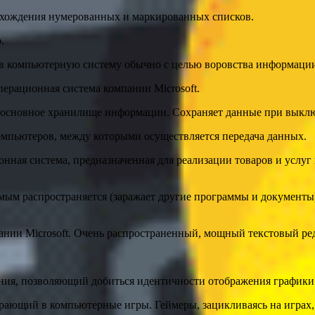
хождения нумерованных и маркированных списков.
.
 компьютерную систему обычно с целью воровства информации, 
перационная система компании Microsoft.
), основное хранилище информации. Сохраняет данные при выкл
мпьютеров, между которыми осуществляется передача данных.
нная система, предназначенная для реализации товаров и услу
амым распространяется (заражает другие программы и документы
пании Microsoft. Очень распространенный, мощный текстовый ре
ия, позволяющий добиться идентичности отображения графики 
грающий в компьютерные игры. Геймеры, зацикливаясь на играх,