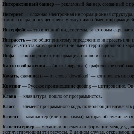
Интерактивный баннер
— рекламный баннер, созданный с при
Интернет
— сложная электронная информационная структура, 
земного шара, и осуществлять между ними обмен информацией
Интерфейс
— это внешний вид системы, за которым скрывается
Интрасеть
— по общепринятому определению интрасеть или инт
следует, что эта категория сетей не имеет территориальной хар
Инфа
— сокращение от информация, пошло из чатов.
Карта изображения
— (англ. image map) графическое изобра
Качать, скачивать
— от слова ‘download’ — копировать инфор
Квотинг
— Русское произношение quoting — цитирование. Ов
Клава
— клавиатура, пошло от программистов.
Класс
— элемент программного кода, позволяющий назначать 
Клиент
— компьютер (или программа), которая обслуживается 
Клиент-сервер
— механизм передачи информации между удале
эксплуатирующим эти ресурсы. В данном случае, открывающий 