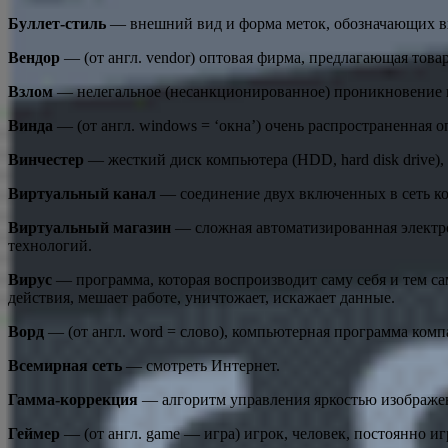
Буллет-стиль
— внешний вид и форма меток, обозначающих в
Вендор
— (от англ. vendor) оптовая фирма, предлагающая товар
Взлом
— нелегальное (несанкционированное) проникновение в
Винда
— (от англ. windows = ‘окна’) очень распространенная о
Винчестер
— жесткий диск компьютера (HDD, hard disk drive
Виртуальный канал
— соединение двух включенных в сеть ко
Виртуальный магазин
— сложная автоматизированная электро
технологий.
Вирус
— программа, которая воспроизводит саму себя и тем с
действия, мешает работе, уничтожает, искажает данные.
Ворд
— (от англ. word = слово), компьютерная программа ком
Всемирная сеть
— смотреть Интернет.
Гамма-коррекция
— алгоритм управления яркостью изображен
Геймер
— (от англ. game — игра) игрок, человек, постоянно и