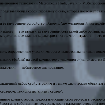
менением технологий Macromedia Flash, Java или VBScript сце
представляющая собой глобальную сеть, которая позволяет свя
.
 ее внутреннее устройство. Говорят: ‘дружественный интерфей
ранет — это замкнутая внутренняя сеть какой-либо организаци
актеристики, ее главная характеристика та, что интрасеть — это 
жение, определенные участки которого являются активными зон
мацию (файлы) на свой компьютер с удаленного (например, из И
ерквотинг — избыточное цитирование.
различный набор свойств одним и тем же физическим объектам
сервером. Технология ‘клиент-сервер’.
нным компьютером, предоставляющим свои ресурсы в распоряже
доступ к собственным ресурсам, носит название ‘сервер’, а по