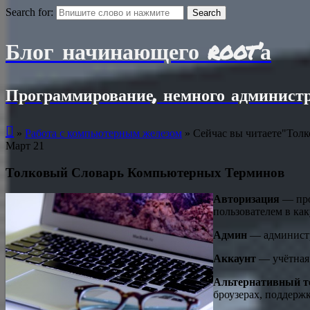
Search for:
Блог начинающего root’а
Программирование, немного администр

»
Работа с компьютерным железом
»
Сейчас вы читаете"Тол
Март
21
Толковый Словарь Компьютерных Терминов
Авторизация
— про
пользователем в ка
Админ
— администр
Аккаунт
— учётная
Альтернативный т
броузерах, поддерж