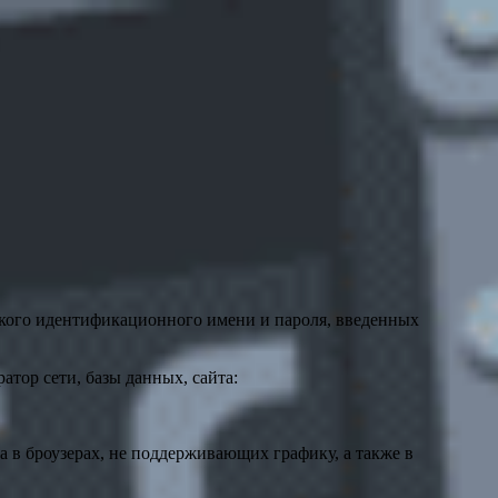
ского идентификационного имени и пароля, введенных
тор сети, базы данных, сайта:
а в броузерах, не поддерживающих графику, а также в