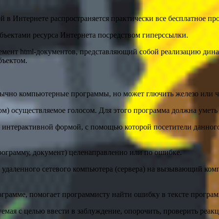
 в Интернете распространяется практически все бесплатное прог
бъектами ресурса Интернета посредством гиперссылки.
емент html-документов, представляющий собой реализацию дина
бъектом.
ычно компьютерные программы, но может глючить железо или че
) осуществляемое голосом. Для этого программа должна уметь р
интерактивной формой, с помощью которой посетители данного
рограмму, документ) целенаправленно или по ошибке.
с удаленного сетевого компьютера (сервера) на вызывающий ком
ограмме, помогает программисту найти ошибку в тексте програм
мая с целью ввести в заблуждение, опорочить, проверить реак