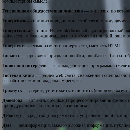
компьютерном смысле.
Генеральная общедоступная лицензия
— лицензия, по которой
Гиперсвязь
— организация динамической связи между двумя о
Гиперссылка
— (англ. Hyperlink) базовый функциональный эл
контекстным содержанием другого документа или файловым о
Гипертекст
— язык разметки гипертекста, смотреть HTML.
Глючить
— проявлять признаки ошибки, ошибаться. Глючат об
Голосовой интерфейс
— взаимодействие с программой (железом
Гостевая книга
— раздел web-сайта, снабженный специальной 
разработчикам или владельцам ресурса.
Грохнуть
— стереть, уничтожить, испортить (например базу, п
Даонлоад
— (от англ. download) процесс копирования файлов 
процедуру называют иногда ‘скачиванием’.
Дебаггер
— средство (программа) для устранения ошибок в пр
Деза
— дезинформация, заведомо ложная информация, публикуе