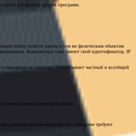
работе и к запуску других программ.
ичный набор свойств одним и тем же физическим объектам
раммирования. Компьютеры тоже имеют свой идентификатор. IP
о обращения не проходят. Игнор бывает частный и всеобщий
ых в специальном служебном файле.
Перед началом работы большинство программ требуют