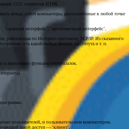
нариев, CGI, элементов HTML.
зывать между собой компьютеры, расположенные в любой точке
с’, ‘сложный интерфейс’, ‘эргономичный интерфейс’.
и, работающая по Интернет-протоколу TCP/IP. Из сказанного
внутренняя сеть какой-нибудь фирмы, института и т. п.
ами и выполняют функции гиперссылок.
нтернета).
 программы.
ние пользователей, и пользовательским компьютером,
лучающий такой доступ — ‘клиент’.