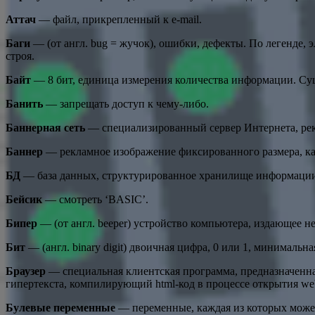
Аттач
— файл, прикрепленный к e-mail.
Баги
— (от англ. bug = жучок), ошибки, дефекты. По легенде,
строя.
Байт
— 8 бит, единица измерения количества информации. Суще
Банить
— запрещать доступ к чему-либо.
Баннерная сеть
— специализированный сервер Интернета, рек
Баннер
— рекламное изображение фиксированного размера, как
БД
— база данных, структурированное хранилище информации.
Бейсик
— смотреть ‘BASIC’.
Бипер
— (от англ. beeper) устройство компьютера, издающее н
Бит
— (англ. binary digit) двоичная цифра, 0 или 1, минималь
Браузер
— специальная клиентская программа, предназначенна
гипертекста, компилирующий html-код в процессе открытия we
Булевые переменные
— переменные, каждая из которых мож