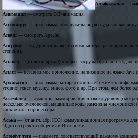
Альфа-канал
— мас
Анимация
— смотреть GIF-анимация.
Антивирус
— программа, обнаруживающая и удаляющая вирусы,
Апачи
— смотреть Apache.
Апгрэйд
— модернизация железа компьютера, расширение возм
степени).
Аплоад
— (от англ. upload) процесс загрузки файлов на удале
Аплет
— независимое приложение, написанное на языке Java и 
Архиватор
— программа, которая позволяет сжимать информаци
угодно: текст, музыку, видео, фото и др. При этом, чем более 
Ассемблер
— язык программирования низкого уровня (смотрет
несколько очеловечен, машинные коды заменены мнемоникой (с
конкретного процессора.
Аська
— (от англ. абр. ICQ) коммуникационная программа для 
Одно из средств общения в Интернете.
Атрибут тега
— параметр, соответствующий каждому конкретн