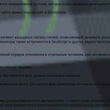
ся операционная система, которая подготавливает компьютер к 
 зайти можно еще на сайт в Интернете.
 элемент каскадных таблиц стилей, позволяющий назначать разл
фикаторы также встречаются в JavaScript и других языках прог
мный порядок отношения к отдельным чатланам, при котором ег
 скромному мнению.
рс Интернета в базу данных поисковой машины.
еняется не более 256 цветов фиксированных оттенков, описанн
ы распространяются в дистрибутиве — своего рода упаковке. 
й диск компьютера и регистрируются в операционной системе.