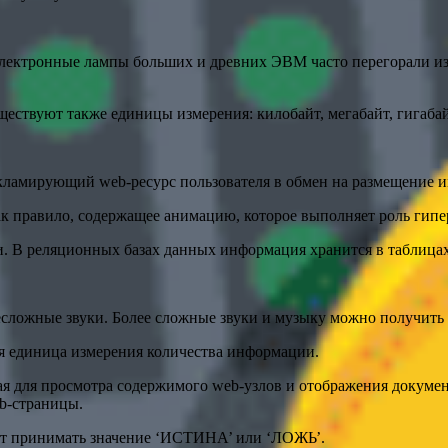
 электронные лампы больших и древних ЭВМ часто перегорали из-
ствуют также единицы измерения: килобайт, мегабайт, гигабайт,
ламирующий web-ресурс пользователя в обмен на размещение им
 правило, содержащее анимацию, которое выполняет роль гипер
 В реляционных базах данных информация хранится в таблицах
есложные звуки. Более сложные звуки и музыку можно получить 
ная единица измерения количества информации.
я для просмотра содержимого web-узлов и отображения докумен
b-страницы.
ет принимать значение ‘ИСТИНА’ или ‘ЛОЖЬ’.