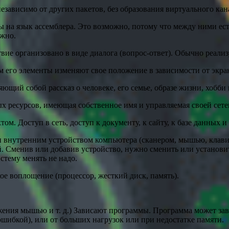
езависимо от других пакетов, без образования виртуального кан
на язык ассемблера. Это возможно, потому что между ними ест
ожно.
вие организовано в виде диалога (вопрос-ответ). Обычно реализ
 его элементы изменяют свое положение в зависимости от экра
щий собой рассказ о человеке, его семье, образе жизни, хобби 
ых ресурсов, имеющая собственное имя и управляемая своей сете
. Доступ в сеть, доступ к документу, к сайту, к базе данных и д
внутренним устройством компьютера (сканером, мышью, клавиа
. Сменив или добавив устройство, нужно сменить или установи
стему менять не надо.
е воплощение (процессор, жесткий диск, память).
ения мышью и т. д.) Зависают программы. Программа может зави
ошибкой), или от больших нагрузок или при недостатке памяти.