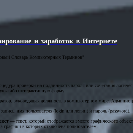
ирование и заработок в Интернете
ковый Словарь Компьютерных Терминов"
цедура проверки на подлинность пароля или сочетания логиче
кую-либо интерактивную форму.
атор, руководящая должность в компьютерном мире. Администра
запись, имя пользователя (login или логин) и пароль (password).
екст
— текст, который отображается вместо графического объект
ка графики в которых отключена пользователем.