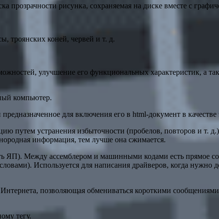
ка прозрачности рисунка, сохраняемая на диске вместе с графи
 троянских коней, червей и т. д.
ожностей, улучшение его функциональных характеристик, а та
нный компьютер.
предназначенное для включения его в html-документ в качестве
ю путем устранения избыточности (пробелов, повторов и т. д.)
однородная информация, тем лучше она сжимается.
ь ЯП). Между ассемблером и машинными кодами есть прямое соот
ловами). Используется для написания драйверов, когда нужно д
Интернета, позволяющая обмениваться короткими сообщениями (а
ому тегу.