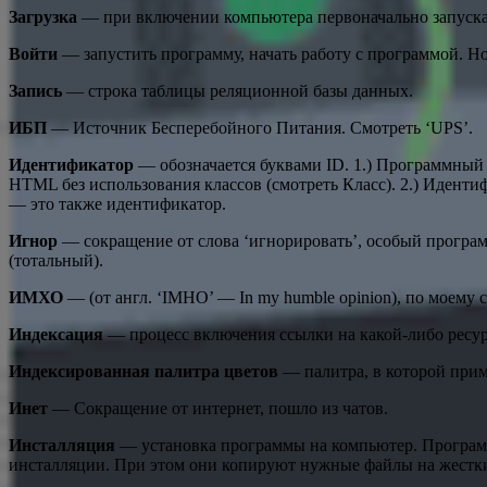
Загрузка
— при включении компьютера первоначально запускает
Войти
— запустить программу, начать работу с программой. Но
Запись
— строка таблицы реляционной базы данных.
ИБП
— Источник Бесперебойного Питания. Смотреть ‘UPS’.
Идентификатор
— обозначается буквами ID. 1.) Программный
HTML без использования классов (смотреть Класс). 2.) Иденти
— это также идентификатор.
Игнор
— сокращение от слова ‘игнорировать’, особый програм
(тотальный).
ИМХО
— (от англ. ‘IMHO’ — In my humble opinion), по моему
Индексация
— процесс включения ссылки на какой-либо ресу
Индексированная палитра цветов
— палитра, в которой прим
Инет
— Сокращение от интернет, пошло из чатов.
Инсталляция
— установка программы на компьютер. Программ
инсталляции. При этом они копируют нужные файлы на жестки